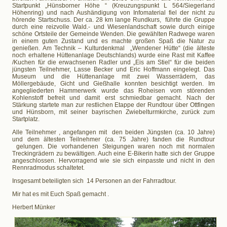
Startpunkt „Hünsborner Höhe “ (Kreuzungspunkt L 564/Siegerland
Höhenring) und nach Aushändigung von Infomaterial fiel der nicht zu
hörende Startschuss. Der ca. 28 km lange Rundkurs, führte die Gruppe
durch eine reizvolle Wald.- und Wiesenlandschaft sowie durch einige
schöne Ortsteile der Gemeinde Wenden. Die gewählten Radwege waren
in einem guten Zustand und es machte großen Spaß die Natur zu
genießen. Am Technik – Kulturdenkmal „Wendener Hütte“ (die älteste
noch erhaltene Hüttenanlage Deutschlands) wurde eine Rast mit Kaffee
/Kuchen für die erwachsenen Radler und „Eis am Stiel“ für die beiden
jüngsten Teilnehmer, Lasse Becker und Eric Hoffmann eingelegt. Das
Museum und die Hüttenanlage mit zwei Wasserrädern, das
Möllergebäude, Gicht und Gießhalle konnten besichtigt werden. Im
angegliederten Hammerwerk wurde das Roheisen vom störenden
Kohlenstoff befreit und damit erst schmiedbar gemacht. Nach der
Stärkung startete man zur restlichen Etappe der Rundtour über Ottfingen
und Hünsborn, mit seiner bayrischen Zwiebelturmkirche, zurück zum
Startplatz.
Alle Teilnehmer , angefangen mit den beiden Jüngsten (ca. 10 Jahre)
und dem ältesten Teilnehmer (ca. 75 Jahre) fanden die Rundtour
gelungen. Die vorhandenen Steigungen waren noch mit normalen
Treckingrädern zu bewältigen. Auch eine E-Bikerin hatte sich der Gruppe
angeschlossen. Hervorragend wie sie sich einpasste und nicht in den
Rennradmodus schaltetet.
Insgesamt beteiligten sich 14 Personen an der Fahrradtour.
Mir hat es mit Euch Spaß gemacht .
Herbert Münker