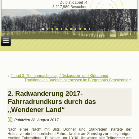
Du bist dabei! :-)
3,217,980 Besucher
«
2. und 3. Themennachmittag / Diskussion- und Klönabend
Traditionelles Backschinkenessen im Bürgerhaus Gensterfeld
»
2. Radwanderung 2017-
Fahrradrundkurs durch das
„Wendener Land“
Publiziert
28. August 2017
Nach einer Nacht mit Blitz, Donner und Starkregen startete der
Heimatverein bei herrlichem Fahrradwetter am Samstag zur diesjährigen
zweiten Fahrradtour . Pünktlich um 13:30 Uhr waren alle Teilnehmer am