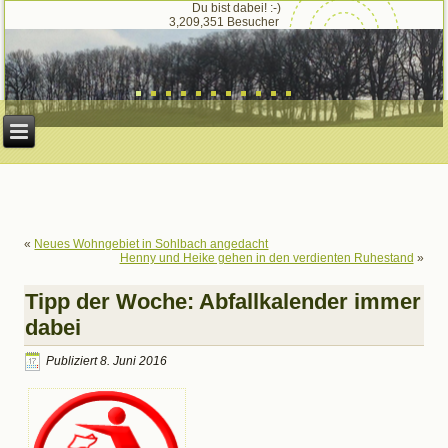
Du bist dabei! :-)
3,209,351 Besucher
«
Neues Wohngebiet in Sohlbach angedacht
Henny und Heike gehen in den verdienten Ruhestand
»
Tipp der Woche: Abfallkalender immer
dabei
Publiziert
8. Juni 2016